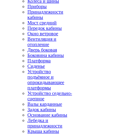
Колёса и шины
Приборы
Принадлежности
кабины
Мост средний
Передок кабины
Окно ветровое
Вентиляция и
отопление
Дверь боковая
Боковина кабины
Платформа
Сиденье
Устройство
подъёмное и
опрокидывающее
платформы
Устройство седельно-
сцепное
Валы карданные
Задок кабины
Основание кабины
Лебедка и
принадлежности
Крыша кабины