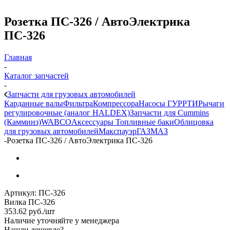
Розетка ПС-326 / АвтоЭлектрика
ПС-326
Главная
-
Каталог запчастей
-
Запчасти для грузовых автомобилей
Карданные валы
Фильтра
Компрессора
Насосы ГУР
РТИ
Рычаги
регулировочные (аналог HALDEX)
Запчасти для Cummins
(Камминз)
WABCO
Аксессуары
Топливные баки
Облицовка
для грузовых автомобилей
Макспауэр
ГАЗ
МАЗ
-
Розетка ПС-326 / АвтоЭлектрика ПС-326
Артикул:
ПС-326
Вилка ПС-326
353.62
руб.
/шт
Наличие уточняйте у менеджера
Нашли дешевле?