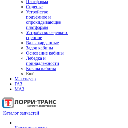
Платформа
Сиденье
Устройство
подъёмное и
опрокидывающее
платформы
Устройство седельно-
сцепное
Валы карданные
Задок кабины
Основание кабины
Лебедка и
принадлежности
Крыша кабины
Ещё
Макспауэр
ГАЗ
МАЗ
Каталог запчастей
Карданные валы