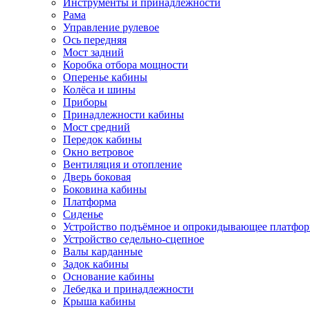
Инструменты и принадлежности
Рама
Управление рулевое
Ось передняя
Мост задний
Коробка отбора мощности
Оперенье кабины
Колёса и шины
Приборы
Принадлежности кабины
Мост средний
Передок кабины
Окно ветровое
Вентиляция и отопление
Дверь боковая
Боковина кабины
Платформа
Сиденье
Устройство подъёмное и опрокидывающее платфо
Устройство седельно-сцепное
Валы карданные
Задок кабины
Основание кабины
Лебедка и принадлежности
Крыша кабины