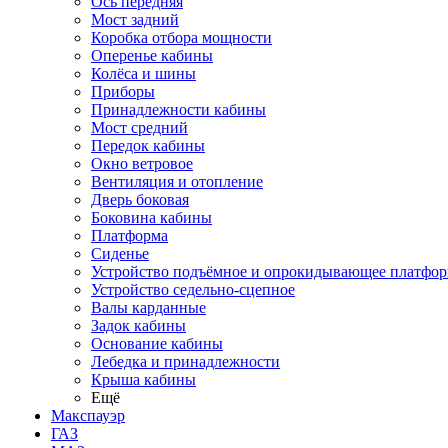
Ось передняя
Мост задний
Коробка отбора мощности
Оперенье кабины
Колёса и шины
Приборы
Принадлежности кабины
Мост средний
Передок кабины
Окно ветровое
Вентиляция и отопление
Дверь боковая
Боковина кабины
Платформа
Сиденье
Устройство подъёмное и опрокидывающее платфо
Устройство седельно-сцепное
Валы карданные
Задок кабины
Основание кабины
Лебедка и принадлежности
Крыша кабины
Ещё
Макспауэр
ГАЗ